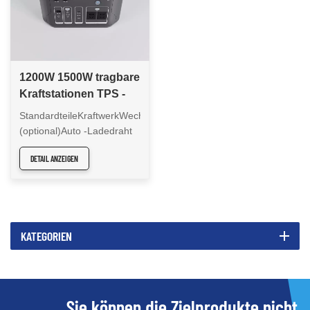
1200W 1500W tragbare
Kraftstationen TPS -
Serie
StandardteileKraftwerkWechselstromkabelAnweisungenAdapter
(optional)Auto -Ladedraht
(optional)Solarladendraht
DETAIL ANZEIGEN
(optional)
KATEGORIEN
Sie können die Zielprodukte nicht