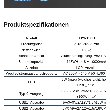
Produktspezifikationen
Modell
TPS-150H
Produktgröße
210*120*53 mm
Nettogewicht
1,2 kg
Schalenmaterial
Aluminiumlegierung+ABS+PC
Batteriekapazität
148WH 14,8 V 10000mah
Anzeige
LCD -Anzeige
Wechselstromausgangsfrequenz
AC 200V ~ 240 V 50 Hz/60 Hz
3W (max) (weiches Licht, hohe
LED
Licht ,, SOS)
5V/2A9V3A12V3A15V/3A20V/5
Typ-C-Ausgang
(100W max)
USB1 -Ausgabe
5V/3A9V/2A12V/1,5A18W ma
USB2 -Ausgabe
5V/3A9V/2A 12V/1,5A18WMA