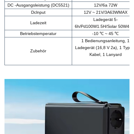
DC -Ausgangsleistung (DC5521)
12V/6a 72W
Dclnput
12V ~ 21V/3A63WMAX
Ladegerät 5-
Ladezeit
6h
/Pd100W1.5H/Solar 50W4-5
Betriebstemperatur
-10 ℃ ~ 45 ℃
1 Bedienungsanleitung, 1
Ladegerät (16,8 V 2a), 1 Typ-C
Zubehör
Kabel, 1 Lanyard