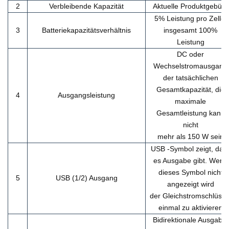
2
Verbleibende Kapazität
Aktuelle Produktgebühr
5% Leistung pro Zelle,
3
Batteriekapazitätsverhältnis
insgesamt 100%
Leistung
DC oder
Wechselstromausgang
der tatsächlichen
Gesamtkapazität, die
4
Ausgangsleistung
maximale
Gesamtleistung kann
nicht
mehr als 150 W sein
USB -Symbol zeigt, das
es Ausgabe gibt. Wenn
dieses Symbol nicht
5
USB (1/2) Ausgang
angezeigt wird
der Gleichstromschlüsse
einmal zu aktivieren
Bidirektionale Ausgabe,