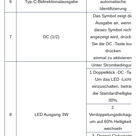
6
Typ-C-Bidirektionalausgabe
automatische
Identifizierung
Das Symbol zeigt die
Ausgabe an, wenn
dieses Symbol nicht
7
DC (1/2)
angezeigt wird, drücken
Sie die DC -Taste kurz
drücken
einmal zu aktivieren.
Unter Strombedingung
1 Doppelklick -DC -Tast
Um das LED -Licht
einzuschalten, beträgt
die Standardhelligkeit
30%.
2.
8
L
ED Ausgang 3W
Verdoppelungsdickagain
um auf 60% Helligkeit z
wechseln
3. Doppel-Cickagainto