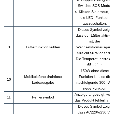
Switchto SOS-Modus
4. Klicken Sie erneut, u
die LED -Funktion
auszuschalten.
Dieses Symbol zeigt,
dass der Lüfter aktiviert
ist, der
9
Lüfterfunktion kühlen
Wechselstromausgang
erreicht 50 W oder die
Die Temperatur erreicht
65 Lüfter.
150W ohne diese
Mobiltelefone drahtlose
Funktion ist dies die
10
Ladeausgabe
nachfolgende 300 -W -
neue Funktion
Anzeige angezeigt, wen
11
Fehlersymbol
das Produkt fehlerhaft is
Dieses Symbol zeigt,
dass AC220V/230 V -