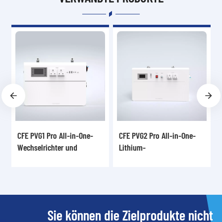
CFE PVG1 Pro All-in-One-
CFE PVG2 Pro All-in-One-
CF
Wechselrichter und
Lithium-
ne
Lithiumbatterie-
Energiespeichersystem für
So
Solarspeicher
den Haushalt
Sie können die Zielprodukte nicht