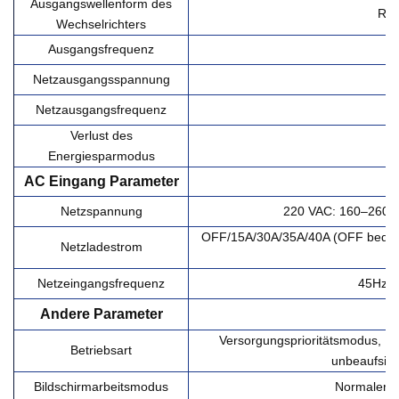
Ausgangswellenform des
Rei
Wechselrichters
Ausgangsfrequenz
Netzausgangsspannung
2
Netzausgangsfrequenz
Verlust des
Energiesparmodus
AC
Eingang
Parameter
Netzspannung
220 VAC: 160–260 
OFF/15A/30A/35A/40A (OFF bedeute
Netzladestrom
Netzeingangsfrequenz
45Hz-6
Andere
Parameter
Versorgungsprioritätsmodus, Ba
Betriebsart
unbeaufsich
Bildschirmarbeitsmodus
Normaler 