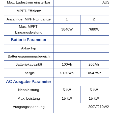
Max. Ladestrom einstellbar
AUS/1
MPPT-Effizienz
Anzahl der MPPT-Eingänge
1
2
Max. MPPT-
3840W
7680W
Eingangsleistung
Batterie
Parameter
Akku-Typ
Batteriespannungsbereich
Batteriekapazität
100Ah
206Ah
Energie
5120Wh
10547Wh
AC
Ausgabe
Parameter
Nennleistung
5 kW
5 kW
Max. Leistung
15 kW
15 kW
Ausgangsspannung
200V/210V/220