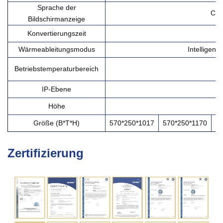
Sprache der
CN/
Bildschirmanzeige
Konvertierungszeit
Wärmeableitungsmodus
Intelligen
Betriebstemperaturbereich
IP-Ebene
Höhe
Größe (B*T*H)
570*250*1017
570*250*1170
57
Zertifizierung