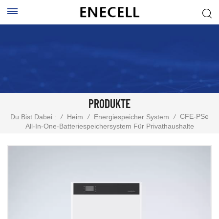
PRODUKTE
CFE-PSe
Du Bist Dabei :
/
Heim
/
Energiespeicher System
/
All-In-One-Batteriespeichersystem Für Privathaushalte