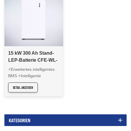
15 kW 300 Ah Stand-
LEP-Batterie CFE-WL-
15
⚡Erweitertes intelligentes
BMS ⚡Intelligente
Abstimmung von 45
DETAIL ANZEIGEN
Wechselrichtermodellen
⚡Modulare Erweiterung, bis
zu 8 parallel ⚡6000 Zyklen
oder 5 Jahre Garantie ⚡14
Sicherheitsschutzstrategien
KATEGORIEN
⚡An der Wand montiert,
nur 16 cm