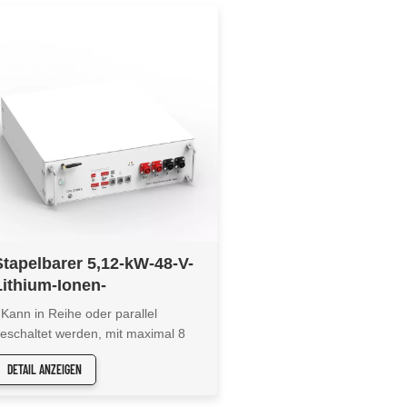
Stapelbarer 5,12-kW-48-V-
Lithium-Ionen-
Energiespeicherakku CFE-
Kann in Reihe oder parallel
5100S
eschaltet werden, mit maximal 8
eihen- oder 8 Parallelschaltungen
DETAIL ANZEIGEN
n einem einzigen
luster⚡Kompatibel mit mehr als 20