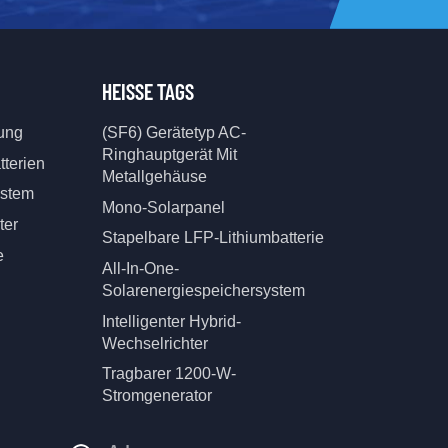
HEISSE TAGS
tung
(SF6) Gerätetyp AC-
Ringhauptgerät Mit
tterien
Metallgehäuse
ystem
Mono-Solarpanel
ter
Stapelbare LFP-Lithiumbatterie
e
All-In-One-
Solarenergiespeichersystem
Intelligenter Hybrid-
Wechselrichter
Tragbarer 1200-W-
Stromgenerator