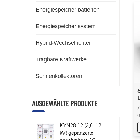
Energiespeicher batterien
Energiespeicher system
Hybrid-Wechselrichter
Tragbare Kraftwerke
Sonnenkollektoren
AUSGEWÄHLTE PRODUKTE
⚡
g
R
KYN28-12 (3,6–12
i
kV) gepanzerte
C