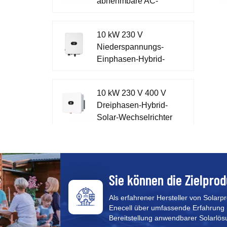
abnehmbare AC-
W
Schaltanlage mit
e
Metallgehäuse
W
10 kW 230 V
m
Niederspannungs-
W
Einphasen-Hybrid-
W
w
Wechselrichter für
m
Zuhause XD7-10KTL
w
10 kW 230 V 400 V
Ü
Dreiphasen-Hybrid-
Solar-Wechselrichter
XD5-12KTR
51,2 V einphasiges
Energiespeicher-All-
in-One-System XD3-
Sie können die Zielprod
6KTL-AIO
Als erfahrener Hersteller von Solarp
Enecell über umfassende Erfahrung 
CFE PVG3 Pro All-in-
Bereitstellung anwendbarer Solarlös
One