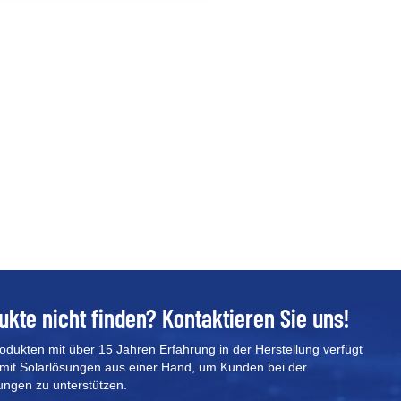
echselrichtermarken,
inschließlich der meisten gängigen
echselrichter auf dem Markt⚡Kann
it einem Bodenständer oder
andständer am Boden oder an der
and installiert
erden⚡Batteriekapazität kann auf
aximal 400 kWh erweitert
erden⚡Unterstützt die
berwachung von Mobiltelefonen
ukte nicht finden? Kontaktieren Sie uns!
rodukten mit über 15 Jahren Erfahrung in der Herstellung verfügt
mit Solarlösungen aus einer Hand, um Kunden bei der
ungen zu unterstützen.