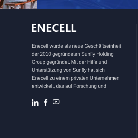
netzunabhängiges
Solarenergiespeichersystem
5,5 kW 6,2 kW
hocheffizienter Solar-
Hybrid-
Enecell wurde als neue Geschäftseinheit
Wechselrichter für
der 2010 gegründeten Sunfly Holding
das
Heimenergiesystem
Group gegründet. Mit der Hilfe und
Unterstützung von Sunfly hat sich
Enecell zu einem privaten Unternehmen
entwickelt, das auf Forschung und
Entwicklung, Produktion und Vertrieb von
Energiespeicherprodukten und -
lösungen für Privat- und Gewerbekunden
spezialisiert ist .