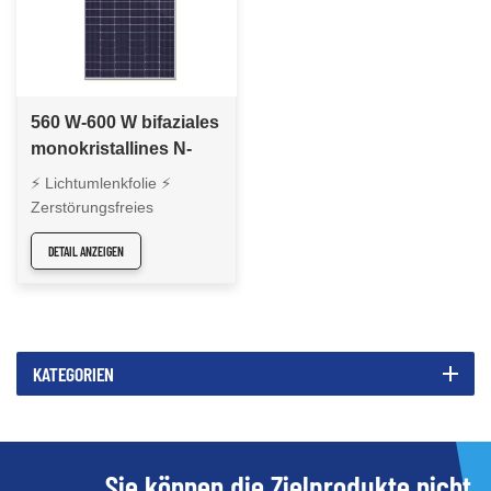
560 W-600 W bifaziales
monokristallines N-
TOPCon-Solarmodul
⚡ Lichtumlenkfolie ⚡
Zerstörungsfreies
Schneiden ⚡
DETAIL ANZEIGEN
Laserschweißen ⚡
Verbesserte Bifazialität ⚡
Hohe Zuverlässigkeit
KATEGORIEN
Sie können die Zielprodukte nicht