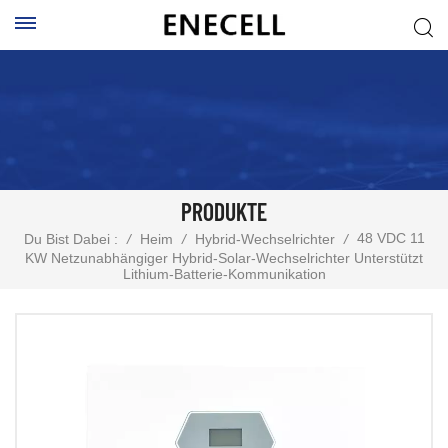
PRODUKTE
48 VDC 11
Du Bist Dabei :
/
Heim
/
Hybrid-Wechselrichter
/
KW Netzunabhängiger Hybrid-Solar-Wechselrichter Unterstützt
Lithium-Batterie-Kommunikation