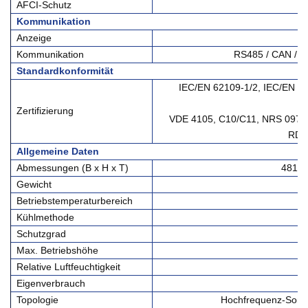
AFCI-Schutz
Kommunikation
Anzeige
Kommunikation
RS485 / CAN / WI
Standardkonformität
IEC/EN 62109-1/2, IEC/EN 6
Zertifizierung
VDE 4105, C10/C11, NRS 097-
RD64
Allgemeine Daten
Abmessungen (B x H x T)
481 x
Gewicht
Betriebstemperaturbereich
-
Kühlmethode
Schutzgrad
Max. Betriebshöhe
Relative Luftfeuchtigkeit
Eigenverbrauch
Topologie
Hochfrequenz-Sonnen