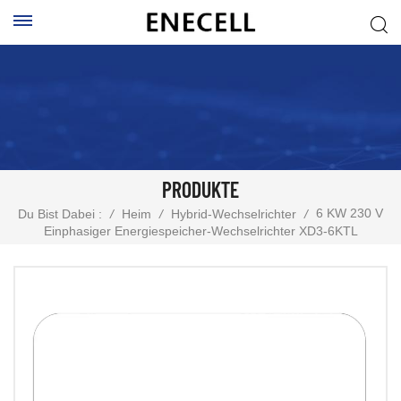
PRODUKTE
6 KW 230 V
Du Bist Dabei :
/
Heim
/
Hybrid-Wechselrichter
/
Einphasiger Energiespeicher-Wechselrichter XD3-6KTL