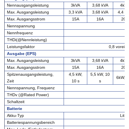
Nennausgangsleistung
3kVA
3,68 kVA
4kV
Max. Ausgangsleistung
3,3 kVA
3,68 kVA
4,4 k
Max. Ausgangsstrom
15A
16A
20A
Nennspannung
Nennfrequenz
5
THDi(@Nennleistung)
Leistungsfaktor
0,8 voreil
Ausgabe (EPS)
Max. Ausgangsleistung
3kVA
3,68 kVA
4kV
Max. Ausgangsstrom
15A
16A
20A
Spitzenausgangsleistung,
4,5 kW,
5,5 kW, 10
6kW, 1
Zeit
10 s
s
Nennspannung, Frequenz
2
THDv (@Rated Power)
Schaltzeit
Batterie
Akku-Typ
Lith
Batteriespannungsbereich
4