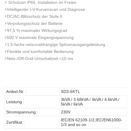
⚡ Schutzart IP66, Installation im Freien
⚡Intelligenter I-V-Kurvenscan und Diagnose
⚡DC/AC-Blitzschutz der Stufe II
⚡Verpolungsschutz der Batterie
⚡97,5 % maximaler Wirkungsgrad
⚡600 V maximale Eingangsspannung
⚡1,5-fache netzunabhängige Spitzenausgangsleistung
⚡Flexible und komfortable Bedienung
⚡Netz-/Off-Grid-Umschaltzeit <10 ms
Artikel-Nr. :
XD3-6KTL
3kVA / 3.68kVA / 4kVA / 4.6kVA /
Leistung :
5kVA / 6kVA
Stromspannung :
230V
IEC/EN 62109-1/2,IEC/EN61000-
Zertifikat :
1/3 and so on