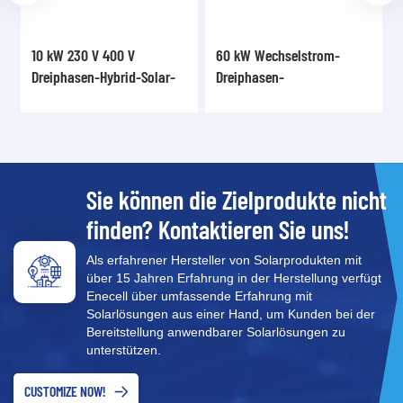
60 kW Wechselstrom-
6 kW 230 V einphasiger
Solar-
Dreiphasen-
Energiespeicher-
-12KTR
Energiespeicher-
Wechselrichter XD3-6KTL
Wechselrichter XD30-
60KTR
Sie können die Zielprodukte nicht
finden? Kontaktieren Sie uns!
Als erfahrener Hersteller von Solarprodukten mit
über 15 Jahren Erfahrung in der Herstellung verfügt
Enecell über umfassende Erfahrung mit
Solarlösungen aus einer Hand, um Kunden bei der
Bereitstellung anwendbarer Solarlösungen zu
unterstützen.
CUSTOMIZE NOW!