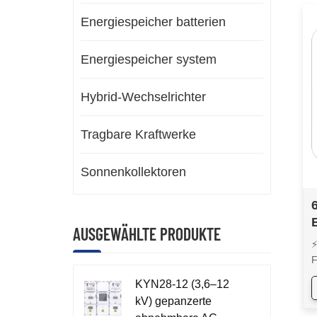
Energiespeicher batterien
Energiespeicher system
Hybrid-Wechselrichter
Tragbare Kraftwerke
Sonnenkollektoren
AUSGEWÄHLTE PRODUKTE
⚡
F
u
KYN28-12 (3,6–12
d
kV) gepanzerte
B