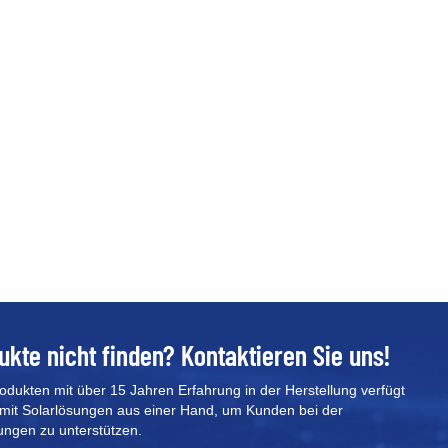
irkungsgrad⚡600 V maximale
ingangsspannung⚡1,5-fache
etzunabhängige
pitzenausgangsleistung⚡Flexible
nd komfortable
edienung⚡Netz-/Off-Grid-
mschaltzeit
ukte nicht finden? Kontaktieren Sie uns!
rodukten mit über 15 Jahren Erfahrung in der Herstellung verfügt
mit Solarlösungen aus einer Hand, um Kunden bei der
ungen zu unterstützen.