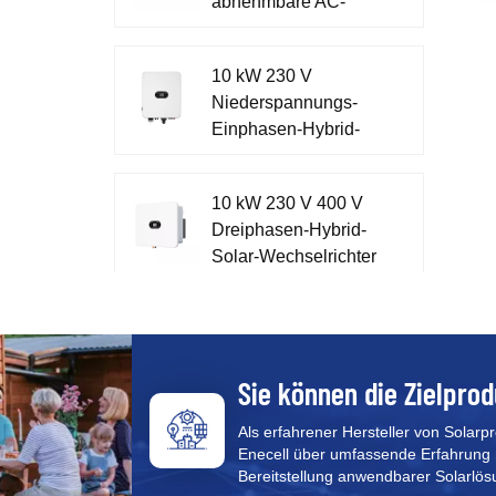
abnehmbare AC-
W
Schaltanlage mit
E
Metallgehäuse
n
10 kW 230 V
S
Niederspannungs-
u
Einphasen-Hybrid-
B
U
Wechselrichter für
Zuhause XD7-10KTL
10 kW 230 V 400 V
Dreiphasen-Hybrid-
Solar-Wechselrichter
XD5-12KTR
51,2 V einphasiges
Energiespeicher-All-
in-One-System XD3-
Sie können die Zielprod
6KTL-AIO
Als erfahrener Hersteller von Solarp
Enecell über umfassende Erfahrung 
CFE PVG3 Pro All-in-
Bereitstellung anwendbarer Solarlös
One