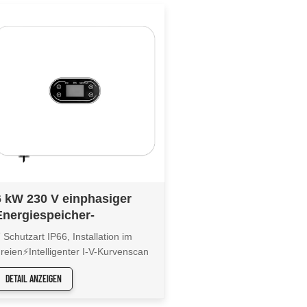
6 kW 230 V einphasiger
Energiespeicher-
Wechselrichter XD3-6KTL
 Schutzart IP66, Installation im
reien⚡Intelligenter I-V-Kurvenscan
nd Diagnose⚡DC/AC-Blitzschutz
DETAIL ANZEIGEN
er Stufe II⚡Verpolungsschutz der
atterie⚡97,5 % maximaler