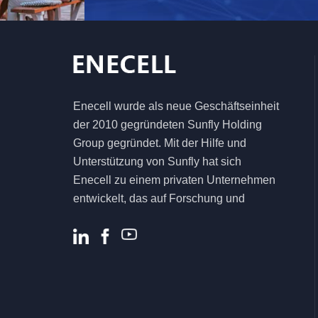
netzunabhängiges
Solarenergiespeichersystem
5,5 kW 6,2 kW
hocheffizienter Solar-
Hybrid-
Enecell wurde als neue Geschäftseinheit
Wechselrichter für
der 2010 gegründeten Sunfly Holding
das
Heimenergiesystem
Group gegründet. Mit der Hilfe und
Unterstützung von Sunfly hat sich
Enecell zu einem privaten Unternehmen
entwickelt, das auf Forschung und
Entwicklung, Produktion und Vertrieb von
Energiespeicherprodukten und -
lösungen für Privat- und Gewerbekunden
spezialisiert ist .