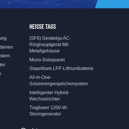
HEISSE TAGS
tung
(SF6) Gerätetyp AC-
Ringhauptgerät Mit
tterien
Metallgehäuse
ystem
Mono-Solarpanel
ter
Stapelbare LFP-Lithiumbatterie
e
All-In-One-
Solarenergiespeichersystem
Intelligenter Hybrid-
Wechselrichter
Tragbarer 1200-W-
Stromgenerator