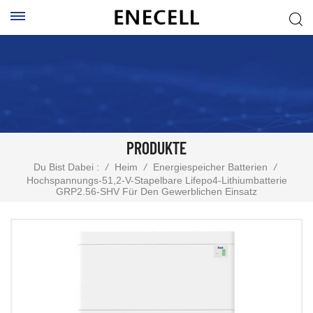
PRODUKTE
Du Bist Dabei :
/
Heim
/
Energiespeicher Batterien
/
Hochspannungs-51,2-V-Stapelbare Lifepo4-Lithiumbatterie
GRP2.56-SHV Für Den Gewerblichen Einsatz