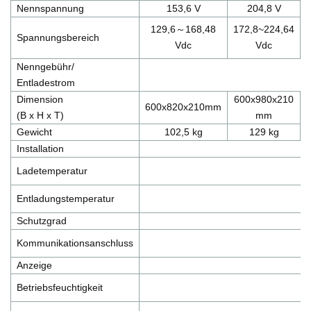
Nennspannung
153,6 V
204,8 V
129,6～168,48
172,8~224,64
Spannungsbereich
Vdc
Vdc
Nenngebühr/
Entladestrom
Dimension
600x980x210
600x820x210mm
(B x H x T)
mm
Gewicht
102,5 kg
129 kg
Installation
Ladetemperatur
Entladungstemperatur
Schutzgrad
Kommunikationsanschluss
Anzeige
Betriebsfeuchtigkeit