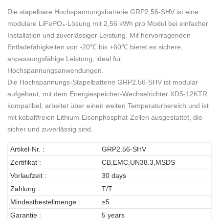
Die stapelbare Hochspannungsbatterie GRP2.56-SHV ist eine
modulare LiFePO₄-Lösung mit 2,56 kWh pro Modul bei einfacher
Installation und zuverlässiger Leistung. Mit hervorragenden
Entladefähigkeiten von -20℃ bis +60℃ bietet es sichere,
anpassungsfähige Leistung, ideal für
Hochspannungsanwendungen.
Die Hochspannungs-Stapelbatterie GRP2.56-SHV ist modular
aufgebaut, mit dem Energiespeicher-Wechselrichter XD5-12KTR
kompatibel, arbeitet über einen weiten Temperaturbereich und ist
mit kobaltfreien Lithium-Eisenphosphat-Zellen ausgestattet, die
sicher und zuverlässig sind.
Artikel-Nr. :
GRP2.56-SHV
Zertifikat :
CB,EMC,UN38.3,MSDS
Vorlaufzeit :
30 days
Zahlung :
T/T
Mindestbestellmenge :
≥5
Garantie :
5 years