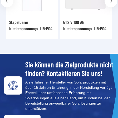
barer
51,2 V 100 Ah
Wandmontier
rspannungs-LiFePO4-
Niederspannungs-LiFePO4-
Lithium-Ion
iespeicher mit 51,2 V
Lithium-Wandbatterie
Privathaush
0 Ah GRP5.12-SLV
GRP5.12-WLV
Sie können die Zielprodukte nicht
finden? Kontaktieren Sie uns!
Als erfahrener Hersteller von Solarprodukten mit
über 15 Jahren Erfahrung in der Herstellung verfügt
Enecell über umfassende Erfahrung mit
Solarlösungen aus einer Hand, um Kunden bei der
Bereitstellung anwendbarer Solarlösungen zu
unterstützen.