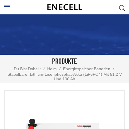
PRODUKTE
Du Bist Dabei :
/
Heim
/
Energiespeicher Batterien
/
Stapelbarer Lithium-Eisenphosphat-Akku (LiFePO4) Mit 51,2 V
Und 100 Ah