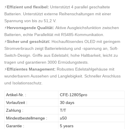
⚡
Effizient und flexibel:
Unterstützt 4 parallel geschaltete
Batterien. Unterstützt externe Reihenschaltungen mit einer
Spannung von bis zu 51,2 V.
⚡
Hervorragende Qualität:
Aktive Ausgleichsfunktion zwischen
Batterien, echte Parallelität mit RS485-Kommunikation.
⚡
Sicher und geschützt:
Hochauflösendes OLED mit geringem
Stromverbrauch zeigt Batterieleistung und -spannung an, Soft-
Switch-Design. Griffe aus Edelstahl, hohe Haltbarkeit, leicht zu
tragen und garantieren 3000 Ermüdungstests.
⚡
Effizientes Management:
Robustes Edelstahlgehäuse mit
wunderbarem Aussehen und Langlebigkeit. Schneller Anschluss
und Isolationsschutz.
Artikel-Nr. :
CFE-1280Spro
Vorlaufzeit :
30 days
Zahlung :
T/T
Mindestbestellmenge :
≥50
Garantie :
5 years