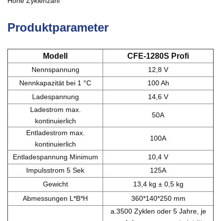
Hohe Zyklenzahl
Produktparameter
Modell
CFE-1280S
Profi
Nennspannung
12,8 V
Nennkapazität bei 1 °C
100 Ah
Ladespannung
14,6 V
Ladestrom max.
50A
kontinuierlich
Entladestrom max.
100A
kontinuierlich
Entladespannung Minimum
10,4 V
Impulsstrom 5 Sek
125A
Gewicht
13,4 kg ± 0,5 kg
Abmessungen L*B*H
360*140*250 mm
a.3500 Zyklen oder 5 Jahre, je