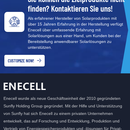
Hochauflösendes OLED mit
finden? Kontaktieren Sie uns!
geringem Stromverbrauch
zeigt Batterieleistung und -
Als erfahrener Hersteller von Solarprodukten mit
spannung an, Soft-Switch-
über 15 Jahren Erfahrung in der Herstellung verfügt
Design. Griffe aus
Enecell über umfassende Erfahrung mit
Edelstahl, hohe Haltbarkeit,
Solarlösungen aus einer Hand, um Kunden bei der
leicht zu tragen und
Bereitstellung anwendbarer Solarlösungen zu
garantieren 3000
unterstützen.
Ermüdungstests.
⚡Effizientes Management:
CUSTOMIZE NOW!
Robustes
Edelstahlgehäuse mit
wunderbarem Aussehen
und Langlebigkeit.
Schneller Anschluss und
Isolationsschutz.
Enecell wurde als neue Geschäftseinheit der 2010 gegründeten
Sunfly Holding Group gegründet. Mit der Hilfe und Unterstützung
von Sunfly hat sich Enecell zu einem privaten Unternehmen
entwickelt, das auf Forschung und Entwicklung, Produktion und
Vertrieb von Energiespeicherprodukten und -lösungen für Privat-