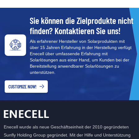
Parallelität mit RS485-
Kommunikation. ⚡Sicher
und geschützt:
Sie können die Zielprodukte nicht
Hochauflösendes OLED mit
finden? Kontaktieren Sie uns!
geringem Stromverbrauch
zeigt Batterieleistung und -
Als erfahrener Hersteller von Solarprodukten mit
spannung an, Soft-Switch-
über 15 Jahren Erfahrung in der Herstellung verfügt
Design. Griffe aus
Enecell über umfassende Erfahrung mit
Edelstahl, hohe Haltbarkeit,
Solarlösungen aus einer Hand, um Kunden bei der
leicht zu tragen und
Bereitstellung anwendbarer Solarlösungen zu
garantieren 3000
unterstützen.
Ermüdungstests.
⚡Effizientes Management:
CUSTOMIZE NOW!
Robustes
Edelstahlgehäuse mit
wunderbarem Aussehen
und Langlebigkeit.
Schneller Anschluss und
Isolationsschutz.
Enecell wurde als neue Geschäftseinheit der 2010 gegründeten
Sunfly Holding Group gegründet. Mit der Hilfe und Unterstützung