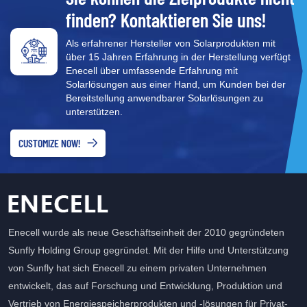
Bedienschalter, Griffe usw.,
finden? Kontaktieren Sie uns!
um den Sicherheitsschutz
der Geräte zu
Als erfahrener Hersteller von Solarprodukten mit
gewährleisten. ●Erkennung
über 15 Jahren Erfahrung in der Herstellung verfügt
und Überwachung: Durch
Enecell über umfassende Erfahrung mit
Transformatoren,
Solarlösungen aus einer Hand, um Kunden bei der
Leistungsmesser und
Bereitstellung anwendbarer Solarlösungen zu
andere Geräte wird eine
unterstützen.
effektive Überwachung der
Stromverteilungsgeräte
CUSTOMIZE NOW!
erreicht.
●Sicherheitsschutz: Bietet
vielfältigen
Sicherheitsschutz wie
Überstromschutz,
Überlastschutz,
Enecell wurde als neue Geschäftseinheit der 2010 gegründeten
Überlastschutz,
Sunfly Holding Group gegründet. Mit der Hilfe und Unterstützung
Leckstromschutz usw.
von Sunfly hat sich Enecell zu einem privaten Unternehmen
entwickelt, das auf Forschung und Entwicklung, Produktion und
Vertrieb von Energiespeicherprodukten und -lösungen für Privat-