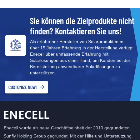
Starten und Stoppen
elektrischer Geräte über
Start- und Stopptasten,
Sie können die Zielprodukte nicht
Bedienschalter, Griffe usw.,
finden? Kontaktieren Sie uns!
um den Sicherheitsschutz
der Geräte zu
Als erfahrener Hersteller von Solarprodukten mit
gewährleisten. ●Erkennung
über 15 Jahren Erfahrung in der Herstellung verfügt
und Überwachung: Durch
Enecell über umfassende Erfahrung mit
Transformatoren,
Solarlösungen aus einer Hand, um Kunden bei der
Leistungsmesser und
Bereitstellung anwendbarer Solarlösungen zu
andere Geräte wird eine
unterstützen.
effektive Überwachung der
Stromverteilungsgeräte
CUSTOMIZE NOW!
erreicht.
●Sicherheitsschutz: Bietet
vielfältigen
Sicherheitsschutz wie
Überstromschutz,
Überlastschutz,
Enecell wurde als neue Geschäftseinheit der 2010 gegründeten
Überlastschutz,
Sunfly Holding Group gegründet. Mit der Hilfe und Unterstützung