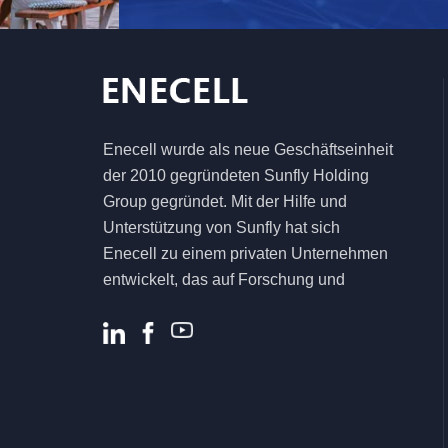
netzunabhängiges
Solarenergiespeichersystem
5,5 kW 6,2 kW
hocheffizienter Solar-
Hybrid-
Enecell wurde als neue Geschäftseinheit
Wechselrichter für
der 2010 gegründeten Sunfly Holding
das
Heimenergiesystem
Group gegründet. Mit der Hilfe und
Unterstützung von Sunfly hat sich
Enecell zu einem privaten Unternehmen
entwickelt, das auf Forschung und
Entwicklung, Produktion und Vertrieb von
Energiespeicherprodukten und -
lösungen für Privat- und Gewerbekunden
spezialisiert ist .