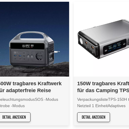
500W tragbares Kraftwerk
150W tragbares Kraf
für adapterfreie Reise
für das Camping TP
BeleuchtungsmodusSOS -Modus
VerpackungslisteTPS-150H 
trobe -Modus
Netzteil 1 EinheitAdaptives
Ladegerät 1PCEin Streifen
DETAIL ANZEIGEN
DETAIL ANZEIGEN
LanyardTyp-C (100W) Lade
1PCBenutzerhandbuch 1 Ko