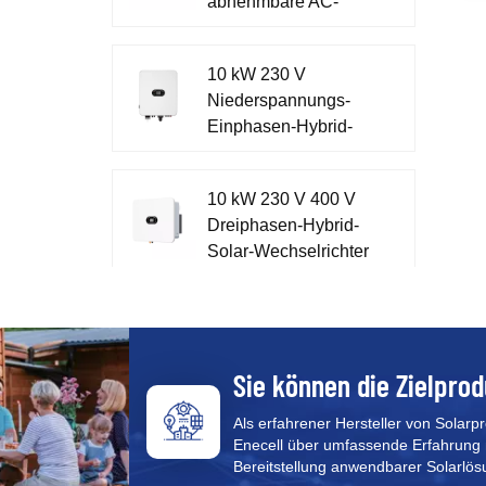
abnehmbare AC-
Schaltanlage mit
Metallgehäuse
10 kW 230 V
Niederspannungs-
Einphasen-Hybrid-
Wechselrichter für
Zuhause XD7-10KTL
10 kW 230 V 400 V
Dreiphasen-Hybrid-
Solar-Wechselrichter
XD5-12KTR
51,2 V einphasiges
Energiespeicher-All-
in-One-System XD3-
Sie können die Zielprod
6KTL-AIO
Als erfahrener Hersteller von Solarp
Enecell über umfassende Erfahrung 
CFE PVG3 Pro All-in-
Bereitstellung anwendbarer Solarlös
One