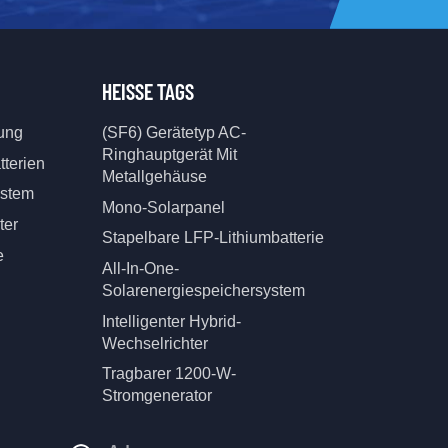
HEISSE TAGS
tung
(SF6) Gerätetyp AC-
Ringhauptgerät Mit
tterien
Metallgehäuse
ystem
Mono-Solarpanel
ter
Stapelbare LFP-Lithiumbatterie
e
All-In-One-
Solarenergiespeichersystem
Intelligenter Hybrid-
Wechselrichter
Tragbarer 1200-W-
Stromgenerator