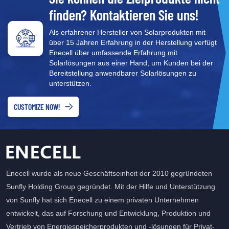
Die Wi-Fi-Überwachung
manueller Start erforderlich
finden? Kontaktieren Sie uns!
ermöglicht eine bequeme
ist.
Überwachung in Echtzeit.
Als erfahrener Hersteller von Solarprodukten mit
über 15 Jahren Erfahrung in der Herstellung verfügt
Enecell über umfassende Erfahrung mit
Solarlösungen aus einer Hand, um Kunden bei der
Bereitstellung anwendbarer Solarlösungen zu
unterstützen.
CUSTOMIZE NOW!
Enecell wurde als neue Geschäftseinheit der 2010 gegründeten
Sunfly Holding Group gegründet. Mit der Hilfe und Unterstützung
von Sunfly hat sich Enecell zu einem privaten Unternehmen
entwickelt, das auf Forschung und Entwicklung, Produktion und
Vertrieb von Energiespeicherprodukten und -lösungen für Privat-