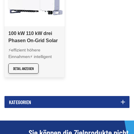
100 kW 110 kW drei
Phasen On-Grid Solar
Wechselrichter XG100-
⚡effizient höhere
110KTR
Einnahmen⚡ intelligent
einfaches o & m⚡Arly
DETAIL ANZEIGEN
Sorge Free
KATEGORIEN
Sie können die Zielprodukte nicht