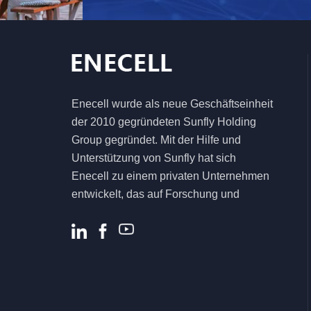
netzunabhängiges
Solarenergiespeichersystem
5,5 kW 6,2 kW
hocheffizienter Solar-
Hybrid-
Enecell wurde als neue Geschäftseinheit
Wechselrichter für
der 2010 gegründeten Sunfly Holding
das
Heimenergiesystem
Group gegründet. Mit der Hilfe und
Unterstützung von Sunfly hat sich
Enecell zu einem privaten Unternehmen
entwickelt, das auf Forschung und
Entwicklung, Produktion und Vertrieb von
Energiespeicherprodukten und -
lösungen für Privat- und Gewerbekunden
spezialisiert ist .