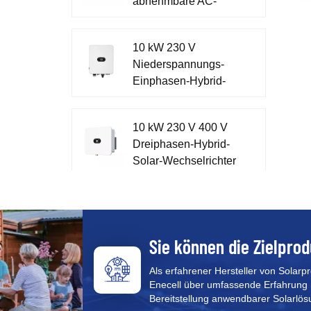
abnehmbare AC-
Schaltanlage mit
Metallgehäuse
10 kW 230 V
Niederspannungs-
Einphasen-Hybrid-
Wechselrichter für
Zuhause XD7-10KTL
10 kW 230 V 400 V
Dreiphasen-Hybrid-
Solar-Wechselrichter
XD5-12KTR
51,2 V einphasiges
Energiespeicher-All-
in-One-System XD3-
Sie können die Zielprod
6KTL-AIO
Als erfahrener Hersteller von Solarp
Enecell über umfassende Erfahrung 
CFE PVG3 Pro All-in-
Bereitstellung anwendbarer Solarlös
One