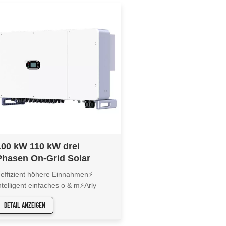
100 kW 110 kW drei
Phasen On-Grid Solar
Wechselrichter XG100-
effizient höhere Einnahmen⚡
110KTR
ntelligent einfaches o & m⚡Arly
Sorge Free
DETAIL ANZEIGEN