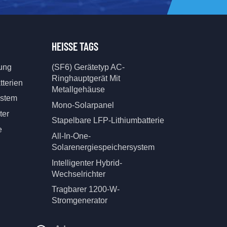
HEISSE TAGS
tung
(SF6) Gerätetyp AC-
Ringhauptgerät Mit
tterien
Metallgehäuse
ystem
Mono-Solarpanel
ter
Stapelbare LFP-Lithiumbatterie
e
All-In-One-
Solarenergiespeichersystem
Intelligenter Hybrid-
Wechselrichter
Tragbarer 1200-W-
Stromgenerator