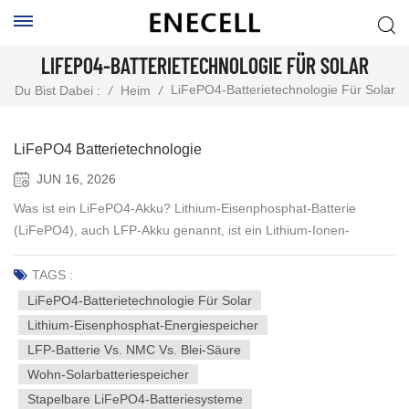
LIFEPO4-BATTERIETECHNOLOGIE FÜR SOLAR
LiFePO4-Batterietechnologie Für Solar
Du Bist Dabei :
/
Heim
/
LiFePO4 Batterietechnologie
JUN 16, 2026
Was ist ein LiFePO4-Akku? Lithium-Eisenphosphat-Batterie
(LiFePO4), auch LFP-Akku genannt, ist ein Lithium-Ionen-
Akkutyp, der Lithium-Eisenphosphat als Kathodenmaterial
verwendet. Im Gegensatz zu herkömmlichen Lithium-Ionen-Akkus
TAGS :
auf Kobaltbasis bietet LiFePO4 eine einzigartige Kombination aus
LiFePO4-Batterietechnologie Für Solar
Sicherheit, Langlebigkeit und Umweltfreundlichkeit, die ihn zur
Lithium-Eisenphosphat-Energiespeicher
bevorzugten Energiespeicherlösung für private, gewerbliche und
LFP-Batterie Vs. NMC Vs. Blei-Säure
industrielle Solaranwendungen macht. Die wesentlichen
Wohn-Solarbatteriespeicher
Eigenschaften der LiFePO4-Akkutechnologie umfassen:
Stapelbare LiFePO4-Batteriesysteme
Außergewöhnliche Zyklenlebensdauer – LiFePO4-Akkus liefern