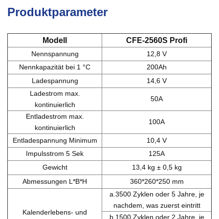
Produktparameter
Modell
CFE-2560S
Profi
Nennspannung
12,8 V
Nennkapazität bei 1 °C
200Ah
Ladespannung
14,6 V
Ladestrom max.
50A
kontinuierlich
Entladestrom max.
100A
kontinuierlich
Entladespannung Minimum
10,4 V
Impulsstrom 5 Sek
125A
Gewicht
13,4 kg ± 0,5 kg
Abmessungen L*B*H
360*260*250 mm
a.3500 Zyklen oder 5 Jahre, je
nachdem, was zuerst eintritt
Kalenderlebens- und
b.1500 Zyklen oder 2 Jahre, je