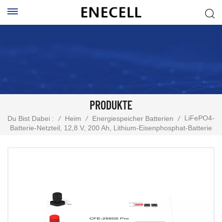
PRODUKTE
LiFePO4-
Du Bist Dabei :
/
Heim
/
Energiespeicher Batterien
/
Batterie-Netzteil, 12,8 V, 200 Ah, Lithium-Eisenphosphat-Batterie