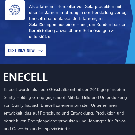
Ausgänge unterstützt. Es ist in der Regel mit einem eingebauten
Als erfahrener Hersteller von Solarprodukten mit
Akku ausgestattet, der über verschiedene Methoden aufgeladen
über 15 Jahren Erfahrung in der Herstellung verfügt
werden kann, darunter Solarenergie, Autoladung oder
Enecell über umfassende Erfahrung mit
herkömmliche Steckdosen. Tragbare Kraftwerke können
Solarlösungen aus einer Hand, um Kunden bei der
herkömmliche Geräte mit Strom versorgen und verschiedene
Bereitstellung anwendbarer Solarlösungen zu
unterstützen.
Anforderungen erfüllen, darunter Außenbeleuchtung, das Laden
elektronischer Geräte und die Bereitstellung von Notstrom für
CUSTOMIZE NOW!
medizinische Geräte. Hauptanwendungen tragbarer Kraftwerke1.
Outdoor-AbenteuerTragbare Kraftwerke erhöhen den Komfort
von Outdoor-Aktivitäten erheblich. Ob beim Camping, Wandern
oder bei Autofahrten – diese Geräte versorgen
Außenbeleuchtung, tragbare Kühlschränke, kleine Kocher und
GPS-Geräte mit stabiler Stromversorgung und stellen so sicher,
Enecell wurde als neue Geschäftseinheit der 2010 gegründeten
dass die Ausrüstung während der gesamten Reise weiterhin
Sunfly Holding Group gegründet. Mit der Hilfe und Unterstützung
funktioniert. Zum Beispiel ein 1200-W-Außenkraftwerk eignet sich
von Sunfly hat sich Enecell zu einem privaten Unternehmen
für Kleingeräte und Standard-Campingbedarf und bietet
entwickelt, das auf Forschung und Entwicklung, Produktion und
zuverlässige Stromversorgung für Lampen, Telefone, Kameras
Vertrieb von Energiespeicherprodukten und -lösungen für Privat-
und mehr. 2. NotstromversorgungBei Naturkatastrophen,
und Gewerbekunden spezialisiert ist .
Stromausfällen oder anderen Notfällen kann ein tragbares