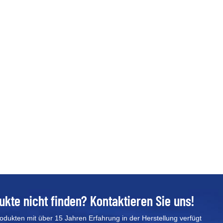
zu Undichtigkeiten oder Kurzsc
LiFePO4 anstelle von Blei-Säu
Batterien für bestimmte Anwen
LiFePO4-Batterien zunehmend 
Energiespeichersystemen. Hier
Batterien möglicherweise besse
Privathaushalte: Wenn Sie auf
Lithiumbatterie für Privathaus
langlebigere Lösung mit besser
Sicherheitsstandards. Da Haus
Energiequellen wie Sonnenkoll
Batterien die Leistung, die für 
ist. Platzsparende Lösungen: 
begrenzt ist, entscheiden Sie si
könnte ein Game-Changer sein.
modular gestapelt werden, soda
Bedarf skalieren können, ohne
ukte nicht finden? Kontaktieren Sie uns!
Anwendungen mit hoher Nachfr
in denen hohe Leistung und häuf
rodukten mit über 15 Jahren Erfahrung in der Herstellung verfügt