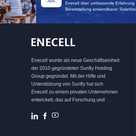
Enecell über umfassende Erfahrung 
Bereitstellung anwendbarer Solarlös
Enecell wurde als neue Geschäftseinheit
der 2010 gegründeten Sunfly Holding
Group gegründet. Mit der Hilfe und
Unterstützung von Sunfly hat sich
Enecell zu einem privaten Unternehmen
entwickelt, das auf Forschung und
Entwicklung, Produktion und Vertrieb von
Energiespeicherprodukten und -
lösungen für Privat- und Gewerbekunden
spezialisiert ist .