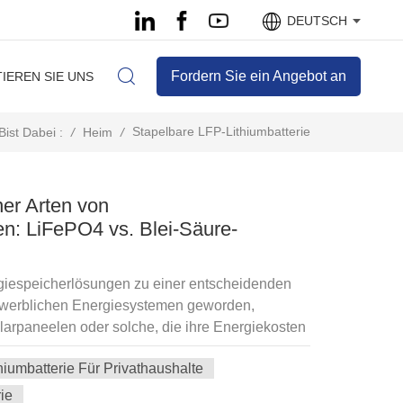
DEUTSCH
Fordern Sie ein Angebot an
IEREN SIE UNS
Stapelbare LFP-Lithiumbatterie
/
Heim
/
Bist Dabei :
er Arten von
en: LiFePO4 vs. Blei-Säure-
rgiespeicherlösungen zu einer entscheidenden
ewerblichen Energiesystemen geworden,
larpaneelen oder solche, die ihre Energiekosten
äufigsten verwendeten Batterietypen in
iumbatterie Für Privathaushalte
LiFePO4 (Lithium-Eisenphosphat) und Blei-
orteile bieten, unterscheiden sie sich erheblich
ie