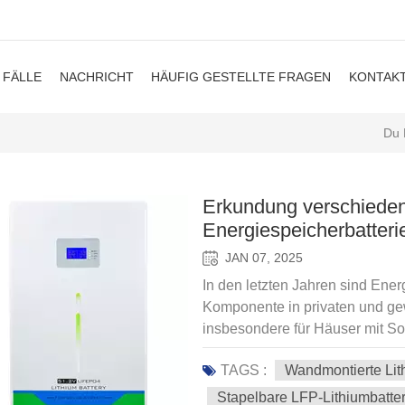
FÄLLE
NACHRICHT
HÄUFIG GESTELLTE FRAGEN
KONTAKT
Du 
Erkundung verschieden
Energiespeicherbatteri
Batterien
JAN 07, 2025
In den letzten Jahren sind Ene
Komponente in privaten und g
insbesondere für Häuser mit So
senken möchten. Zwei der am h
TAGS :
Wandmontierte Lith
Energiespeichersystemen sind 
Säure-Batterien. Obwohl beide V
Stapelbare LFP-Lithiumbatter