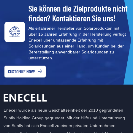
der flächendeckende Einsatz von Solarmodulen dazu bei, die
Sie können die Zielprodukte nicht
Abhängigkeit von fossilen Brennstoffen zu verringern, die
finden? Kontaktieren Sie uns!
Luftverschmutzung wirksam zu mindern und die globale
Erwärmung zu verlangsamen. Darüber hinaus werden
Als erfahrener Hersteller von Solarprodukten mit
Herstellung und Lebensdauer von Solarmodulen kontinuierlich
über 15 Jahren Erfahrung in der Herstellung verfügt
optimiert. Moderne Solarmodule werden zunehmend
Enecell über umfassende Erfahrung mit
umweltfreundlicher hergestellt, und die Recyclingtechnologien
Solarlösungen aus einer Hand, um Kunden bei der
entwickeln sich weiter, um ihren ökologischen Fußabdruck zu
Bereitstellung anwendbarer Solarlösungen zu
unterstützen.
minimieren. Entwicklung der Effizienz der Photovoltaik und ihre
vielversprechende ZukunftDie Effizienz von Photovoltaikanlagen
CUSTOMIZE NOW!
hat sich im Laufe der Jahre dank der Weiterentwicklung von
Photovoltaikmaterialien und Zelldesign stetig verbessert. Von
anfänglich 5–6 % auf den heutigen Standardwert von 15–20 %
haben technologische Fortschritte die Solarenergie
wirtschaftlicher und praktischer gemacht. Insbesondere, Bifaziales
Solarmodul vom Typ N Beide Seiten des Moduls werden zur
Enecell wurde als neue Geschäftseinheit der 2010 gegründeten
Absorption des Sonnenlichts genutzt, was die Effizienz
Sunfly Holding Group gegründet. Mit der Hilfe und Unterstützung
verbessert. Diese Technologie macht Solarmodule
von Sunfly hat sich Enecell zu einem privaten Unternehmen
anpassungsfähiger für verschiedene Umgebungen, und mit dem